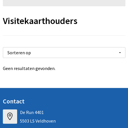
Arm- en handbescherming
Visitekaarthouders
Ademhalingsbescherming
Gehoorbescherming
Oog- en gelaatsbescherming
Hoofdbescherming
Geen resultaten gevonden.
Broeken en Rokken
Contact
De Run 4401
5503 LS Veldhoven