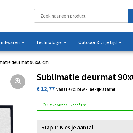
rinkwaren
Technologie
Outdoor & vrije tijd
matie deurmat 90x60 cm
Sublimatie deurmat 90
€ 12,77
vanaf
excl. btw -
bekijk staffel
Uit voorraad -
vanaf
1 st.
Stap 1: Kies je aantal