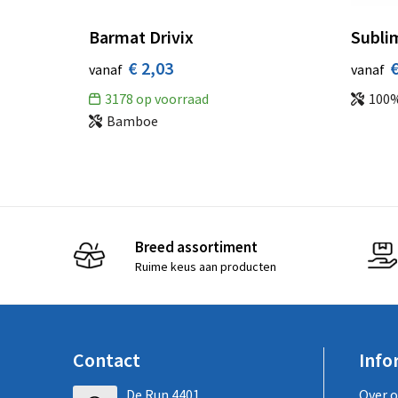
Barmat Drivix
Subli
€ 2,03
€
vanaf
vanaf
3178
op voorraad
100%
Bamboe
Breed assortiment
Ruime keus aan producten
Contact
Info
De Run 4401
Over 