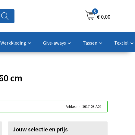
0
€ 0,00
Werkkleding
Give-aways
Tassen
Textiel
x60 cm
Artikel nr.
1617-03-A06
Jouw selectie en prijs