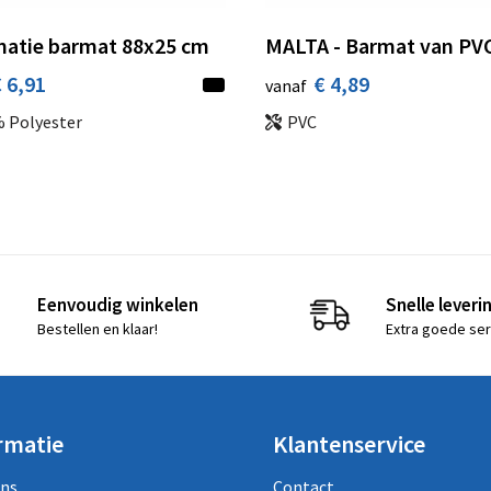
matie barmat 88x25 cm
MALTA - Barmat van PV
 6,91
€ 4,89
vanaf
 Polyester
PVC
Eenvoudig winkelen
Snelle leveri
Bestellen en klaar!
Extra goede ser
rmatie
Klantenservice
ons
Contact