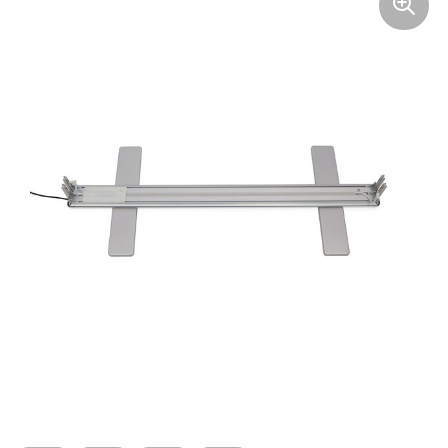
Arm- en handbescherming
Ademhalingsbescherming
Gehoorbescherming
Oog- en gelaatsbescherming
Hoofdbescherming
Broeken en Rokken