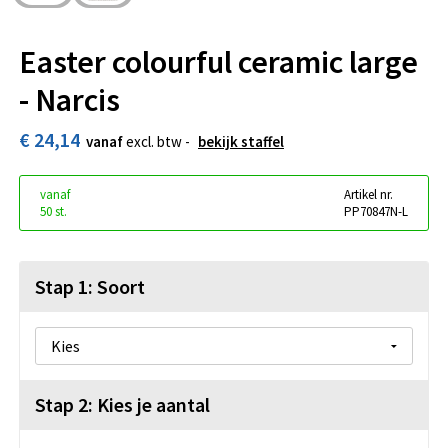
Easter colourful ceramic large
- Narcis
€ 24,14
vanaf
excl. btw -
bekijk staffel
vanaf
Artikel nr.
50 st.
PP70847N-L
Stap 1: Soort
Stap 2: Kies je aantal