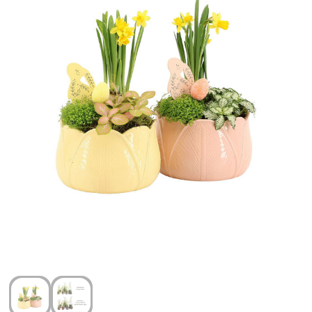
Arm- en handbescherming
Ademhalingsbescherming
Gehoorbescherming
Oog- en gelaatsbescherming
Hoofdbescherming
Broeken en Rokken