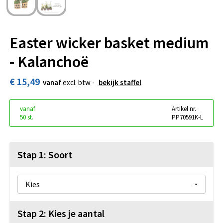
Easter wicker basket medium
- Kalanchoë
€ 15,49
vanaf
excl. btw -
bekijk staffel
vanaf
Artikel nr.
50 st.
PP70591K-L
Stap 1: Soort
Stap 2: Kies je aantal