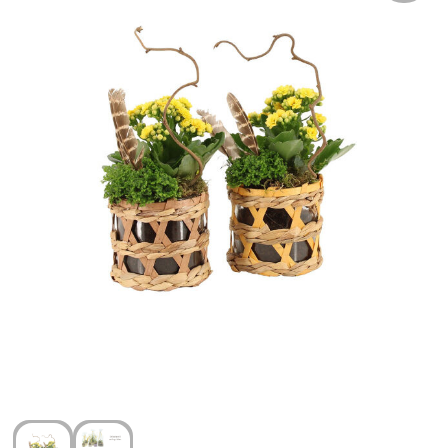
Arm- en handbescherming
Ademhalingsbescherming
Gehoorbescherming
Oog- en gelaatsbescherming
Hoofdbescherming
Broeken en Rokken