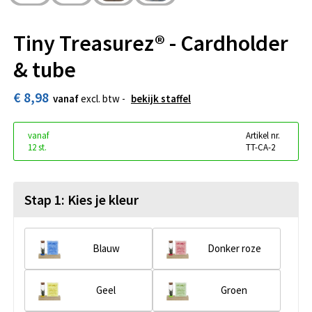
Tiny Treasurez® - Cardholder
& tube
€ 8,98
vanaf
excl. btw -
bekijk staffel
vanaf
Artikel nr.
12 st.
TT-CA-2
Stap 1: Kies je kleur
Blauw
Donker roze
Geel
Groen