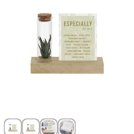
Arm- en handbescherming
Ademhalingsbescherming
Gehoorbescherming
Oog- en gelaatsbescherming
Hoofdbescherming
Broeken en Rokken