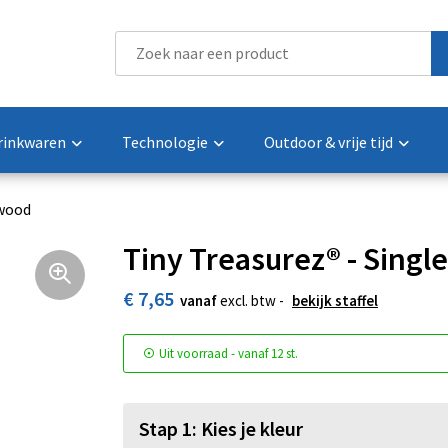
rinkwaren
Technologie
Outdoor & vrije tijd
 wood
Tiny Treasurez® - Singl
€ 7,65
vanaf
excl. btw -
bekijk staffel
Uit voorraad -
vanaf
12 st.
Stap 1: Kies je kleur