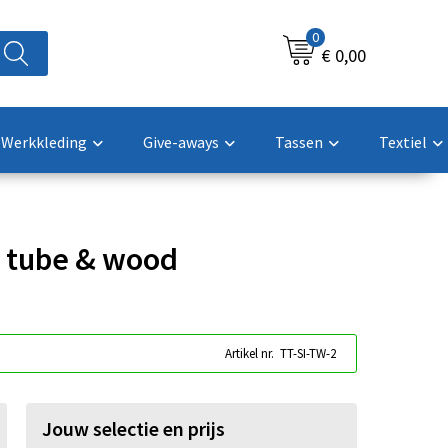
0
€ 0,00
Werkkleding
Give-aways
Tassen
Textiel
e tube & wood
Artikel nr.
TT-SI-TW-2
Jouw selectie en prijs