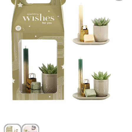
Arm- en handbescherming
Ademhalingsbescherming
Gehoorbescherming
Oog- en gelaatsbescherming
Hoofdbescherming
Broeken en Rokken