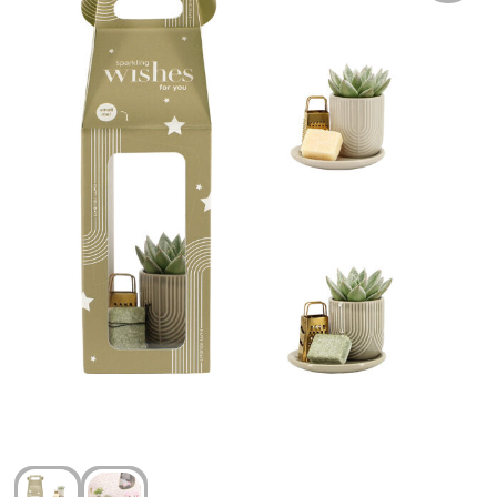
Arm- en handbescherming
Ademhalingsbescherming
Gehoorbescherming
Oog- en gelaatsbescherming
Hoofdbescherming
Broeken en Rokken