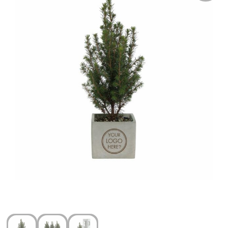
Arm- en handbescherming
Ademhalingsbescherming
Gehoorbescherming
Oog- en gelaatsbescherming
Hoofdbescherming
Broeken en Rokken