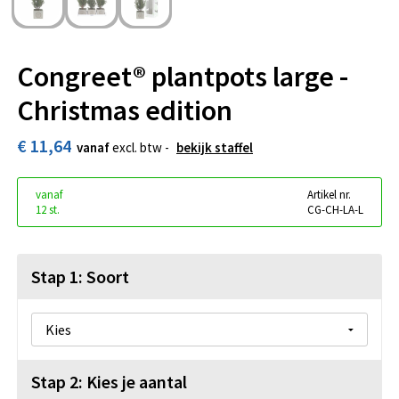
Congreet® plantpots large -
Christmas edition
€ 11,64
vanaf
excl. btw -
bekijk staffel
vanaf
Artikel nr.
12 st.
CG-CH-LA-L
Stap 1: Soort
Stap 2: Kies je aantal