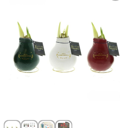
Arm- en handbescherming
Ademhalingsbescherming
Gehoorbescherming
Oog- en gelaatsbescherming
Hoofdbescherming
Broeken en Rokken