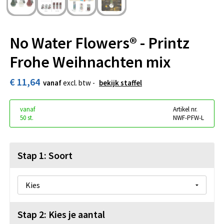
No Water Flowers® - Printz
Frohe Weihnachten mix
€ 11,64
vanaf
excl. btw -
bekijk staffel
vanaf
Artikel nr.
50 st.
NWF-PFW-L
Stap 1: Soort
Stap 2: Kies je aantal