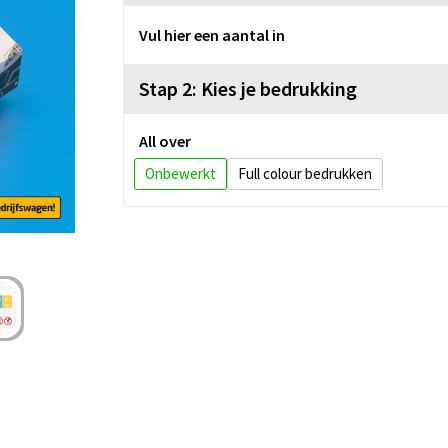
Vul hier een aantal in
Stap 2: Kies je bedrukking
All over
Onbewerkt
Full colour