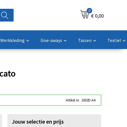
0
€ 0,00
Werkkleding
Give-aways
Tassen
Textiel
cato
Artikel nr.
1002D-A4
Jouw selectie en prijs