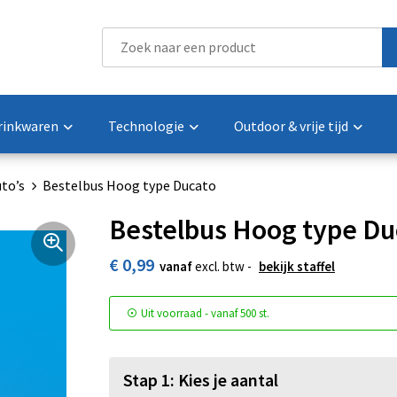
rinkwaren
Technologie
Outdoor & vrije tijd
to’s
Bestelbus Hoog type Ducato
Bestelbus Hoog type Du
€ 0,99
vanaf
excl. btw -
bekijk staffel
Uit voorraad -
vanaf
500 st.
Stap 1: Kies je aantal