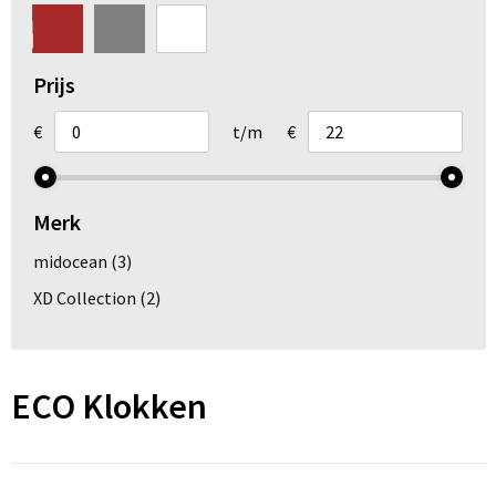
Arm- en handbescherming
Ademhalingsbescherming
Prijs
Gehoorbescherming
€
t/m
€
Oog- en gelaatsbescherming
Merk
Hoofdbescherming
midocean
(3)
Broeken en Rokken
XD Collection
(2)
ECO Klokken