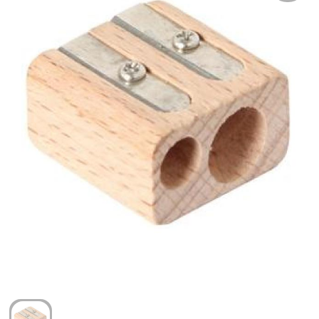
Arm- en handbescherming
Ademhalingsbescherming
Gehoorbescherming
Oog- en gelaatsbescherming
Hoofdbescherming
Broeken en Rokken