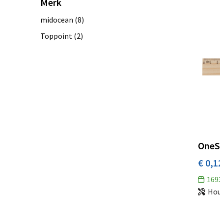
Merk
midocean
(8)
Toppoint
(2)
OneSi
€ 0,1
169
Ho