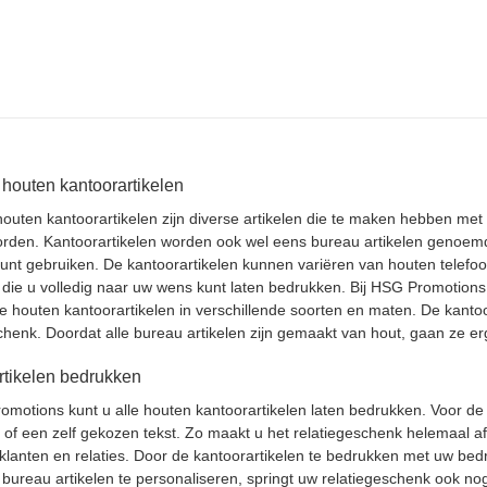
houten kantoorartikelen
outen kantoorartikelen zijn diverse artikelen die te maken hebben met 
den. Kantoorartikelen worden ook wel eens bureau artikelen genoemd. 
kunt gebruiken. De kantoorartikelen kunnen variëren van houten telefo
die u volledig naar uw wens kunt laten bedrukken. Bij HSG Promotions 
te houten kantoorartikelen in verschillende soorten en maten. De kanto
chenk. Doordat alle bureau artikelen zijn gemaakt van hout, gaan ze e
rtikelen bedrukken
omotions kunt u alle houten kantoorartikelen laten bedrukken. Voor de 
 of een zelf gekozen tekst. Zo maakt u het relatiegeschenk helemaal a
klanten en relaties. Door de kantoorartikelen te bedrukken met uw bedri
bureau artikelen te personaliseren, springt uw relatiegeschenk ook no