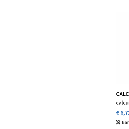
CALCU
calcu
€ 6,7
Ba