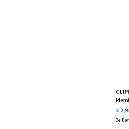
CLIP
klem
€ 2,9
Ba