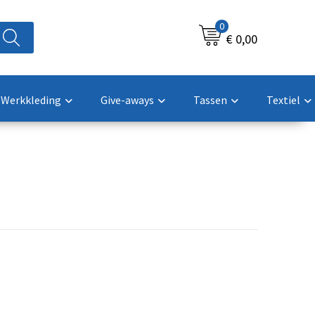
0
€ 0,00
Werkkleding
Give-aways
Tassen
Textiel