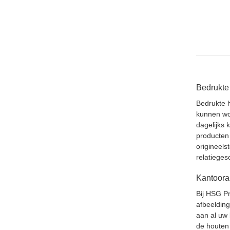
Bedrukte 
Bedrukte h
kunnen wor
dagelijks 
producten 
origineels
relatieges
Kantoora
Bij HSG Pr
afbeelding
aan al uw 
de houten 