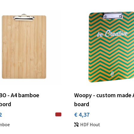
BO - A4 bamboe
Woopy - custom made A
bord
board
2
€ 4,37
mboe
HDF Hout