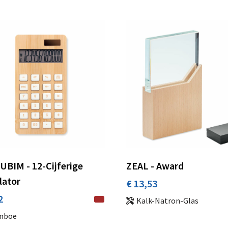
BIM - 12-Cijferige
ZEAL - Award
lator
€ 13,53
2
Kalk-Natron-Glas
mboe