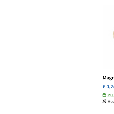
Magn
€ 0,2
391
Ho