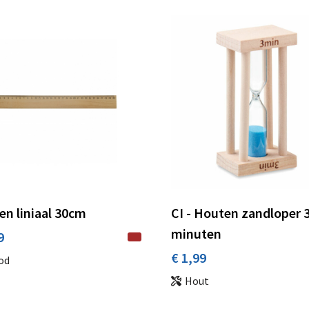
n liniaal 30cm
CI - Houten zandloper 
minuten
9
€ 1,99
od
Hout