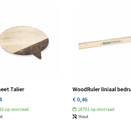
eet Talier
WoodRuler liniaal bedr
4
€ 0,46
10
op voorraad
18701
op voorraad
ut
Hout