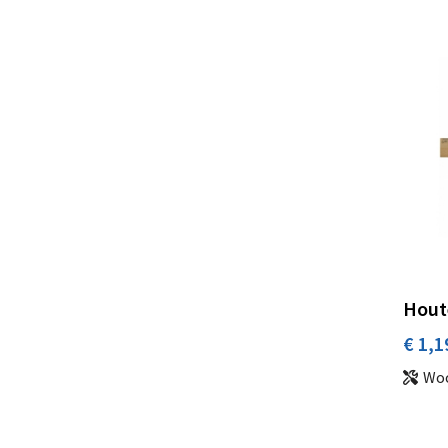
Houte
€ 1,1
Wo