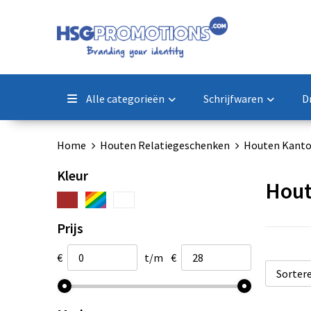
Alle categorieën
Schrijfwaren
D
Home
Houten Relatiegeschenken
Houten Kanto
Kleur
Hout
Prijs
€
t/m
€