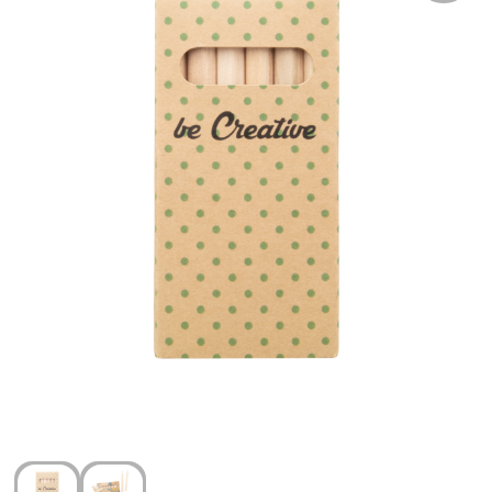
Arm- en handbescherming
Ademhalingsbescherming
Gehoorbescherming
Oog- en gelaatsbescherming
Hoofdbescherming
Broeken en Rokken