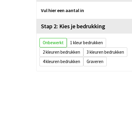
Vul hier een aantal in
Stap 2: Kies je bedrukking
Onbewerkt
1
2
3
4
Graveren