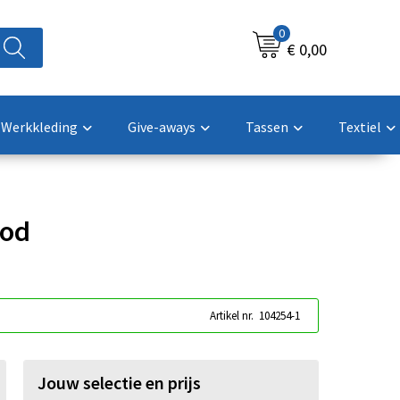
0
€ 0,00
Werkkleding
Give-aways
Tassen
Textiel
ood
Artikel nr.
104254-1
Jouw selectie en prijs