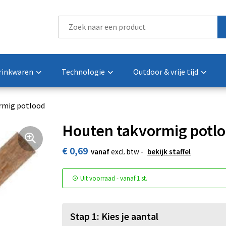
rinkwaren
Technologie
Outdoor & vrije tijd
rmig potlood
Houten takvormig potl
€ 0,69
vanaf
excl. btw -
bekijk staffel
Uit voorraad -
vanaf
1 st.
Stap 1: Kies je aantal