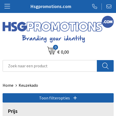
Hsgpromotions.com
Relatiegeschenken
Merken
Bidons
USB Sticks
Strand
Schoenen
Aanstekers
Draagtassen
Badtextiel
Tassen
Promotionele pennen
Glazen en Karaffen
Hoofdtelefoons
Vrije tijd
T-Shirts
Anti-stress
Reistassen
Caps, Hoeden en Mutsen
0
€ 0,00
Textiel
Mokken, Bekers en Kopjes
Powerbanks
Spellen voor buiten
Veiligheidsvesten en Veiligheidshesjes
Lanyards
Koeltassen
Dekens, Fleecedekens en Kussens
Sport
Thermosflessen en Thermosbekers
Computer- en Laptopaccessoires
Sportaccessoires
Jassen
Sleutelhangers
Koffers & Trolleys
Handschoenen en Sjaals
Speakers
Sweaters
Snoepgoed
Rugzakken
Ondergoed, Sokken en Nachtkleding
Home
Keuzekado
Overig
Gereedschap
Zakelijk & Laptoptassen
Toon filteropties
Vesten
Prijs