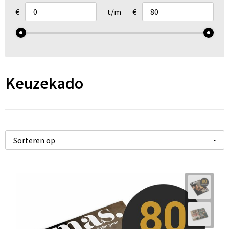
Arm- en handbescherming
€
t/m
€
Ademhalingsbescherming
Gehoorbescherming
Keuzekado
Oog- en gelaatsbescherming
Hoofdbescherming
Broeken en Rokken