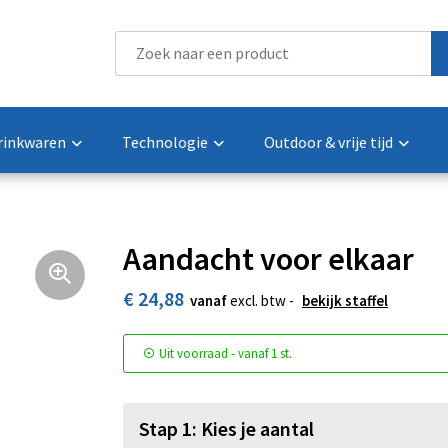
rinkwaren
Technologie
Outdoor & vrije tijd
Aandacht voor elkaar
€ 24,88
vanaf
excl. btw -
bekijk staffel
Uit voorraad -
vanaf
1 st.
Stap 1: Kies je aantal