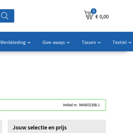
0
€ 0,00
Werkkleding
Give-aways
Tassen
Textiel
Artikel nr.
MA00323SB-1
Jouw selectie en prijs