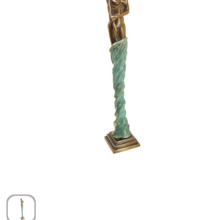
Arm- en handbescherming
Ademhalingsbescherming
Gehoorbescherming
Oog- en gelaatsbescherming
Hoofdbescherming
Broeken en Rokken