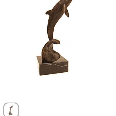
Arm- en handbescherming
Ademhalingsbescherming
Gehoorbescherming
Oog- en gelaatsbescherming
Hoofdbescherming
Broeken en Rokken