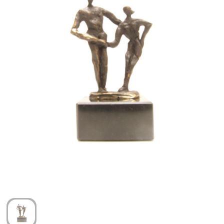
Arm- en handbescherming
Ademhalingsbescherming
Gehoorbescherming
Oog- en gelaatsbescherming
Hoofdbescherming
Broeken en Rokken