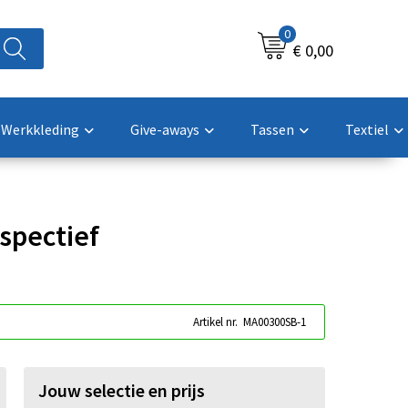
0
€ 0,00
Werkkleding
Give-aways
Tassen
Textiel
spectief
Artikel nr.
MA00300SB-1
Jouw selectie en prijs