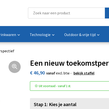
rinkwaren
Technologie
Outdoor & vrije tijd
spectief
Een nieuw toekomstper
€ 46,90
vanaf
excl. btw -
bekijk staffel
Uit voorraad -
vanaf
1 st.
Stap 1: Kies je aantal