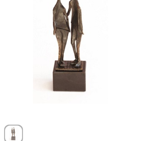
Arm- en handbescherming
Ademhalingsbescherming
Gehoorbescherming
Oog- en gelaatsbescherming
Hoofdbescherming
Broeken en Rokken