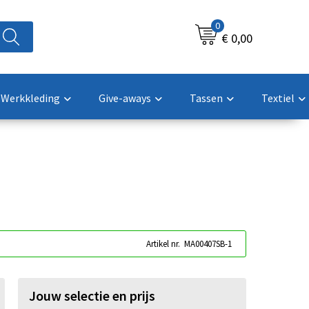
0
€ 0,00
Werkkleding
Give-aways
Tassen
Textiel
Artikel nr.
MA00407SB-1
Jouw selectie en prijs