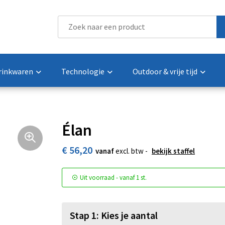
rinkwaren
Technologie
Outdoor & vrije tijd
Élan
€ 56,20
vanaf
excl. btw -
bekijk staffel
Uit voorraad -
vanaf
1 st.
Stap 1: Kies je aantal