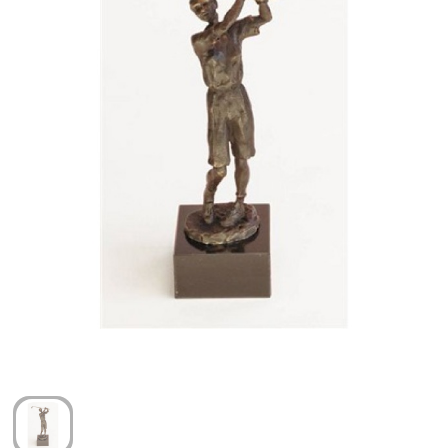
Arm- en handbescherming
Ademhalingsbescherming
Gehoorbescherming
Oog- en gelaatsbescherming
Hoofdbescherming
Broeken en Rokken