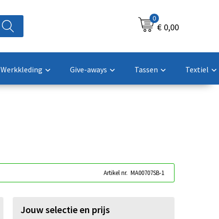
0
€ 0,00
Werkkleding
Give-aways
Tassen
Textiel
Artikel nr.
MA00707SB-1
Jouw selectie en prijs