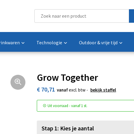
rinkwaren
Technologie
Outdoor & vrije tijd
Grow Together
€ 70,71
vanaf
excl. btw -
bekijk staffel
Uit voorraad -
vanaf
1 st.
Stap 1: Kies je aantal