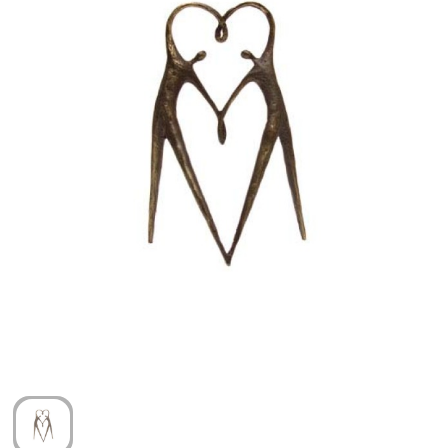
Arm- en handbescherming
Ademhalingsbescherming
Gehoorbescherming
Oog- en gelaatsbescherming
Hoofdbescherming
Broeken en Rokken