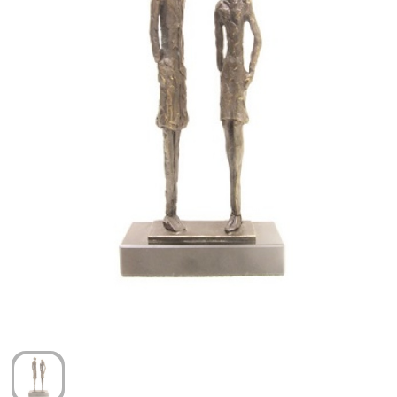
Arm- en handbescherming
Ademhalingsbescherming
Gehoorbescherming
Oog- en gelaatsbescherming
Hoofdbescherming
Broeken en Rokken