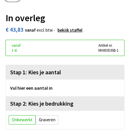
In overleg
€ 43,83
vanaf
excl. btw -
bekijk staffel
vanaf
Artikel nr.
1 st.
MA00353SB-1
Stap 1: Kies je aantal
Vul hier een aantal in
Stap 2: Kies je bedrukking
Onbewerkt
Graveren