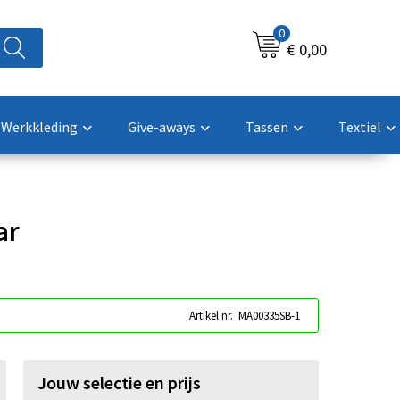
0
€ 0,00
Werkkleding
Give-aways
Tassen
Textiel
ar
Artikel nr.
MA00335SB-1
Jouw selectie en prijs