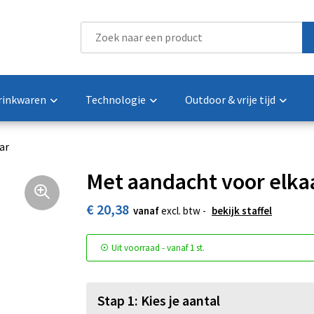
rinkwaren
Technologie
Outdoor & vrije tijd
ar
Met aandacht voor elka
€ 20,38
vanaf
excl. btw -
bekijk staffel
Uit voorraad -
vanaf
1 st.
Stap 1: Kies je aantal