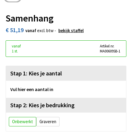
Samenhang
€ 51,19
vanaf
excl. btw -
bekijk staffel
vanaf
Artikel nr.
1 st.
MA00609SB-1
Stap 1: Kies je aantal
Vul hier een aantal in
Stap 2: Kies je bedrukking
Onbewerkt
Graveren