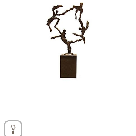
Arm- en handbescherming
Ademhalingsbescherming
Gehoorbescherming
Oog- en gelaatsbescherming
Hoofdbescherming
Broeken en Rokken