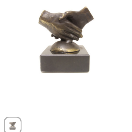
Arm- en handbescherming
Ademhalingsbescherming
Gehoorbescherming
Oog- en gelaatsbescherming
Hoofdbescherming
Broeken en Rokken