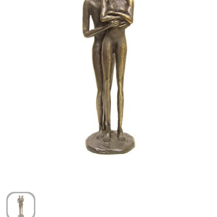
Arm- en handbescherming
Ademhalingsbescherming
Gehoorbescherming
Oog- en gelaatsbescherming
Hoofdbescherming
Broeken en Rokken