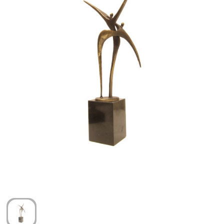
Arm- en handbescherming
Ademhalingsbescherming
Gehoorbescherming
Oog- en gelaatsbescherming
Hoofdbescherming
Broeken en Rokken