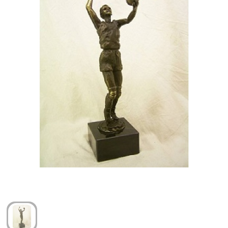
Arm- en handbescherming
Ademhalingsbescherming
Gehoorbescherming
Oog- en gelaatsbescherming
Hoofdbescherming
Broeken en Rokken