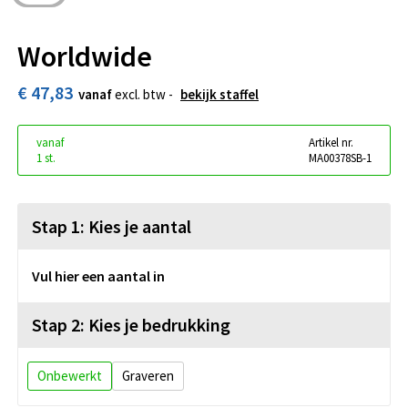
Worldwide
€ 47,83
vanaf
excl. btw -
bekijk staffel
vanaf
Artikel nr.
1 st.
MA00378SB-1
Stap 1: Kies je aantal
Vul hier een aantal in
Stap 2: Kies je bedrukking
Onbewerkt
Graveren