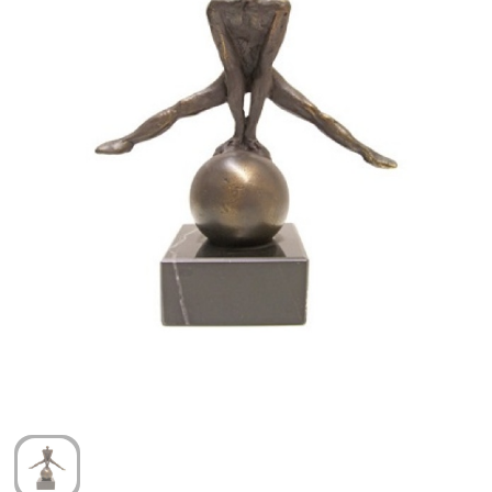
Arm- en handbescherming
Ademhalingsbescherming
Gehoorbescherming
Oog- en gelaatsbescherming
Hoofdbescherming
Broeken en Rokken