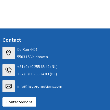
Arm- en handbescherming
Ademhalingsbescherming
Gehoorbescherming
Contact
Oog- en gelaatsbescherming
De Run 4401
Hoofdbescherming
5503 LS Veldhoven
Broeken en Rokken
+31 (0) 40 255 65 42 (NL)
+32 (0)11 - 55 34 83 (BE)
info@hsgpromotions.com
Contacteer ons