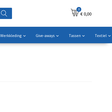
0
€ 0,00
Werkkleding
Give-aways
Tassen
Textiel