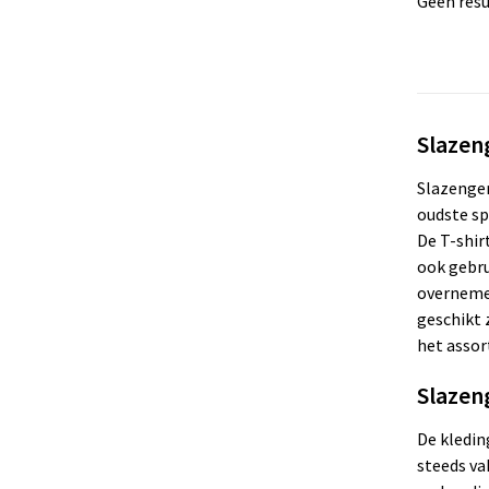
Geen resu
Slazen
Slazenger
oudste sp
De T-shir
ook gebru
overnemen
geschikt 
het assor
Slazen
De kledin
steeds va