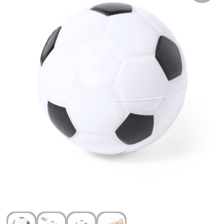
Arm- en handbescherming
Ademhalingsbescherming
Gehoorbescherming
Oog- en gelaatsbescherming
Hoofdbescherming
Broeken en Rokken