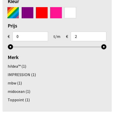
Kleur
Arm- en handbescherming
Ademhalingsbescherming
Prijs
Gehoorbescherming
€
t/m
€
Oog- en gelaatsbescherming
Hoofdbescherming
Merk
hi!dea™
(1)
Broeken en Rokken
IMPRESSION
(1)
mbw
(1)
midocean
(1)
Toppoint
(1)