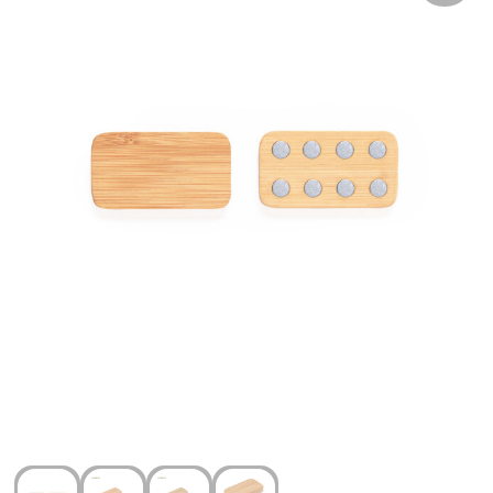
Arm- en handbescherming
Ademhalingsbescherming
Gehoorbescherming
Oog- en gelaatsbescherming
Hoofdbescherming
Broeken en Rokken