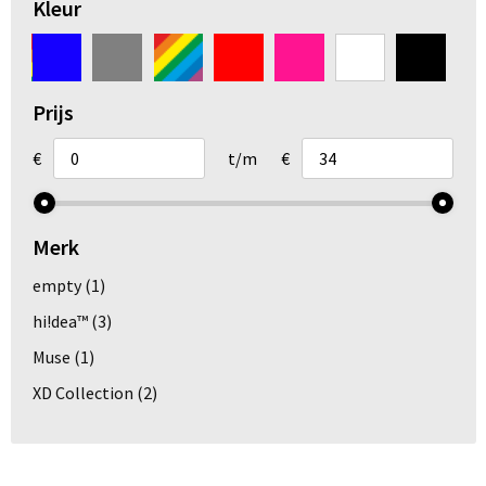
Kleur
Arm- en handbescherming
Ademhalingsbescherming
Prijs
Gehoorbescherming
€
t/m
€
Oog- en gelaatsbescherming
Hoofdbescherming
Merk
empty
(1)
Broeken en Rokken
hi!dea™
(3)
Muse
(1)
XD Collection
(2)