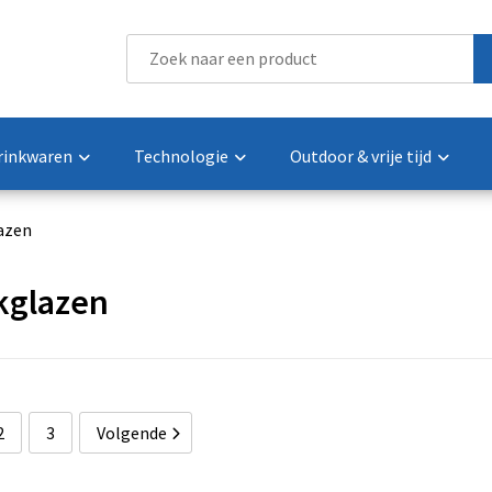
rinkwaren
Technologie
Outdoor & vrije tijd
azen
kglazen
2
3
Volgende