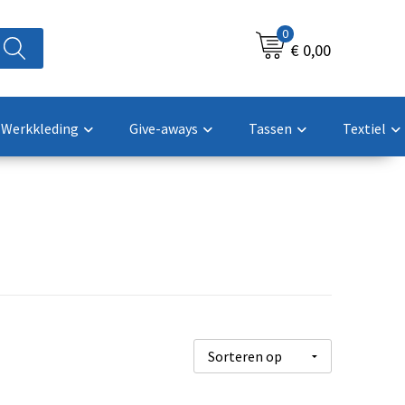
0
€ 0,00
Werkkleding
Give-aways
Tassen
Textiel