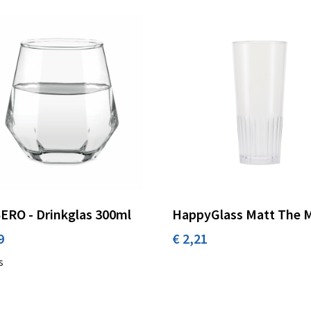
ERO - Drinkglas 300ml
HappyGlass Matt The 
9
€ 2,21
s