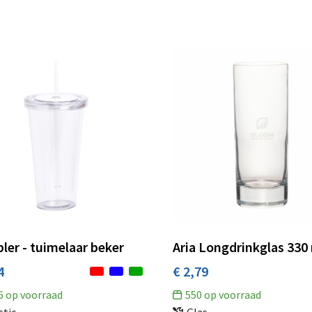
er - tuimelaar beker
Aria Longdrinkglas 330
4
€ 2,79
6
op voorraad
550
op voorraad
stic
Glas