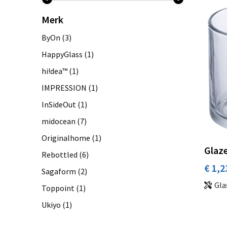
Merk
ByOn
(3)
HappyGlass
(1)
hi!dea™
(1)
IMPRESSION
(1)
InSideOut
(1)
midocean
(7)
Originalhome
(1)
Glaze
Rebottled
(6)
€ 1,2
Sagaform
(2)
Gla
Toppoint
(1)
Ukiyo
(1)