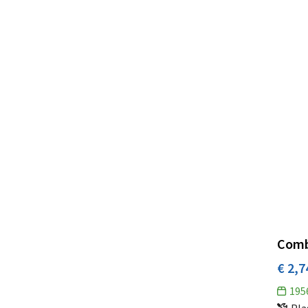
Combl
€ 2,7
195
Pla