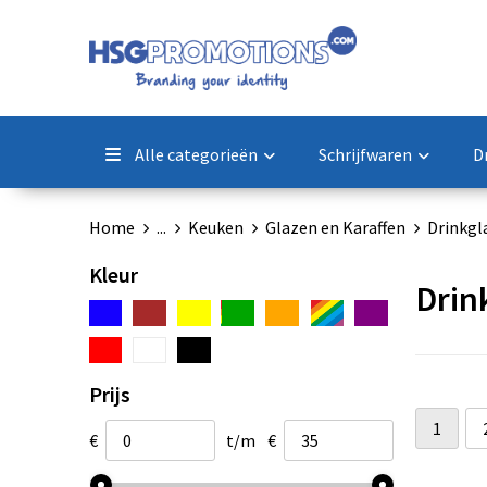
Alle categorieën
Schrijfwaren
D
Home
...
Keuken
Glazen en Karaffen
Drinkgl
Kleur
Drin
Prijs
1
€
t/m
€