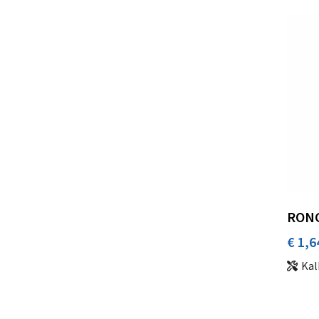
RONG
€ 1,6
Kal