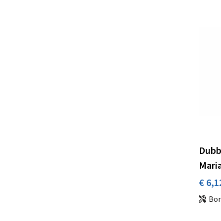
Dubb
Mari
€ 6,1
Bor