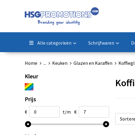
Alle categorieën
Schrijfwaren
D
Home
...
Keuken
Glazen en Karaffen
Koffieg
Kleur
Koff
Prijs
€
t/m
€