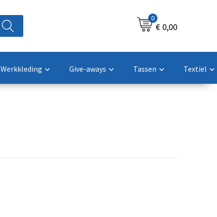
0
€ 0,00
Werkkleding
Give-aways
Tassen
Textiel