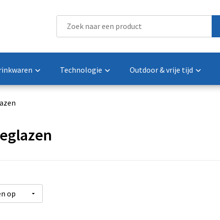
rinkwaren
Technologie
Outdoor & vrije tijd
lazen
ieglazen