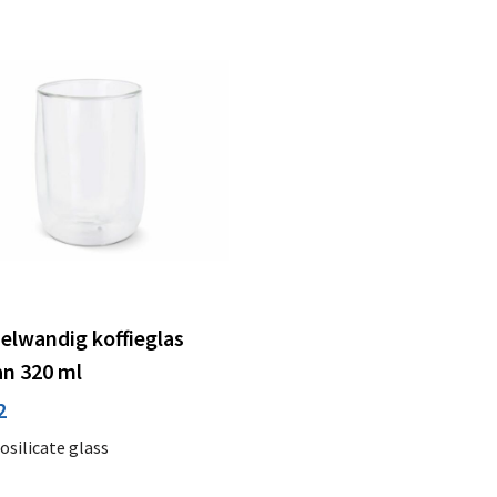
elwandig koffieglas
an 320 ml
2
osilicate glass