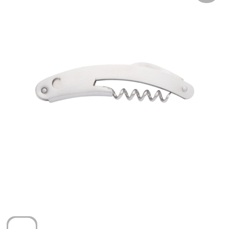
Arm- en handbescherming
Ademhalingsbescherming
Gehoorbescherming
Oog- en gelaatsbescherming
Hoofdbescherming
Broeken en Rokken