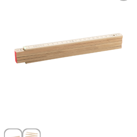
Arm- en handbescherming
Ademhalingsbescherming
Gehoorbescherming
Oog- en gelaatsbescherming
Hoofdbescherming
Broeken en Rokken