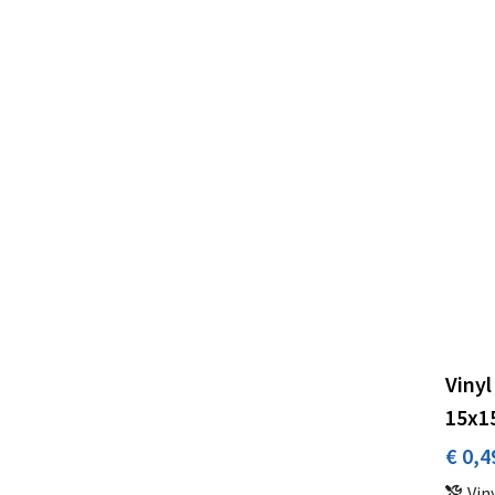
Vinyl
15x
€ 0,4
Vin