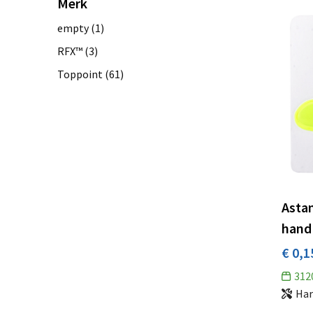
Merk
empty
(1)
RFX™
(3)
Toppoint
(61)
Astan
hand
€ 0,1
312
Har