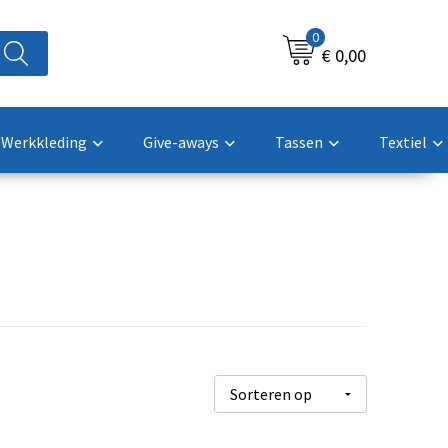
0
€ 0,00
Werkkleding
Give-aways
Tassen
Textiel