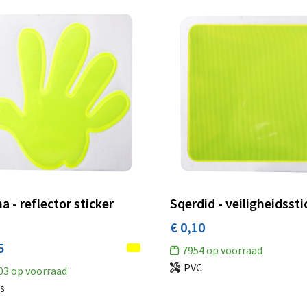
a - reflector sticker
Sqerdid - veiligheidssti
€ 0,10
5
7954
op voorraad
PVC
03
op voorraad
s