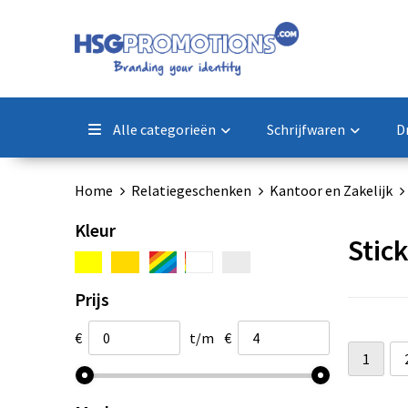
Alle categorieën
Schrijfwaren
D
Home
Relatiegeschenken
Kantoor en Zakelijk
Kleur
Stic
Prijs
€
t/m
€
1