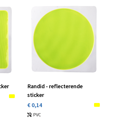
cker
Randid - reflecterende
sticker
€ 0,14
PVC