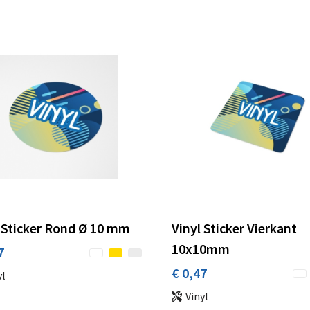
 Sticker Rond Ø 10 mm
Vinyl Sticker Vierkant
10x10mm
7
€ 0,47
yl
Vinyl