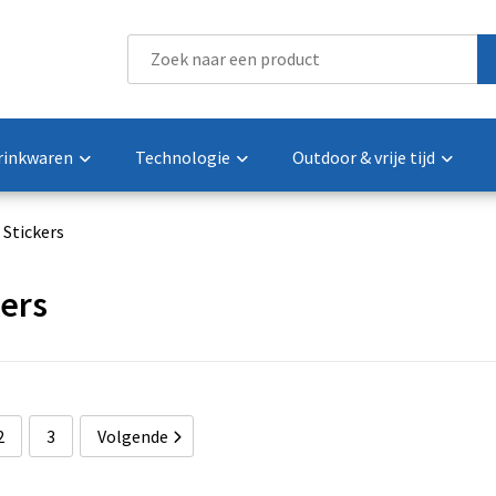
rinkwaren
Technologie
Outdoor & vrije tijd
Stickers
kers
2
3
Volgende