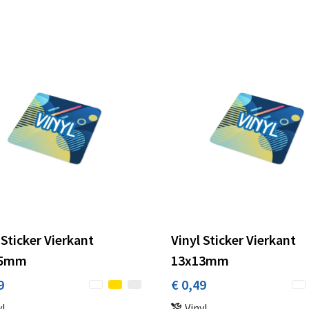
 Sticker Vierkant
Vinyl Sticker Vierkant
15mm
13x13mm
9
€ 0,49
yl
Vinyl