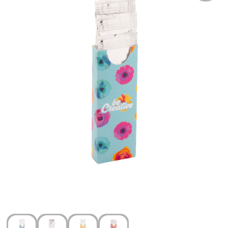
Arm- en handbescherming
Ademhalingsbescherming
Gehoorbescherming
Oog- en gelaatsbescherming
Hoofdbescherming
Broeken en Rokken