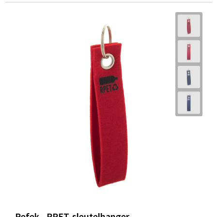
Refek - RPET-sleutelhanger