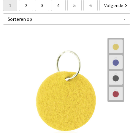
Toppoint
(18)
1
2
3
4
5
6
Volgende
Vinga
(1)
XD Collection
(6)