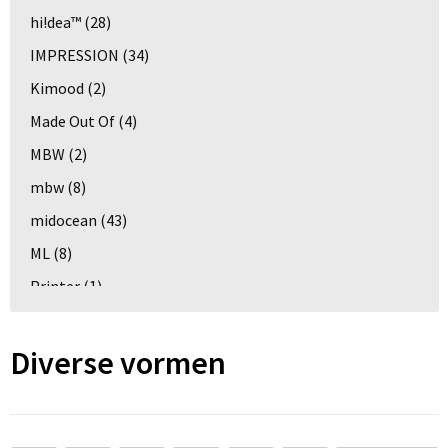
hi!dea™
(28)
IMPRESSION
(34)
Kimood
(2)
Made Out Of
(4)
MBW
(2)
mbw
(8)
midocean
(43)
ML
(8)
Printer
(1)
RE98
(18)
REEVES
(1)
Diverse vormen
REFLECTS
(1)
RFX™
(18)