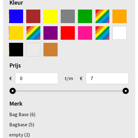
Kleur
Arm- en handbescherming
Ademhalingsbescherming
Gehoorbescherming
Oog- en gelaatsbescherming
Prijs
Hoofdbescherming
€
t/m
€
Broeken en Rokken
Merk
Bag Base
(6)
Bagbase
(5)
empty
(2)