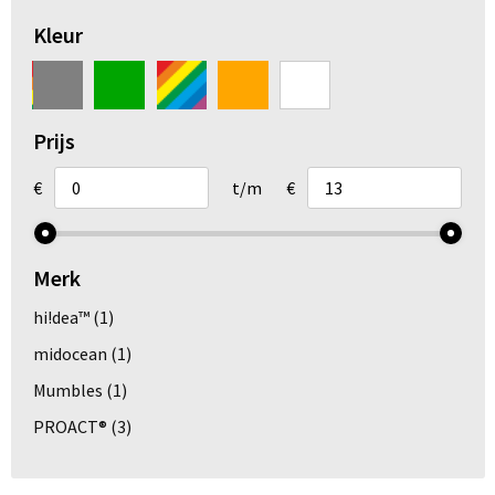
Arm- en handbescherming
Kleur
Ademhalingsbescherming
Gehoorbescherming
Prijs
Oog- en gelaatsbescherming
€
t/m
€
Hoofdbescherming
Merk
Broeken en Rokken
hi!dea™
(1)
midocean
(1)
Mumbles
(1)
PROACT®
(3)